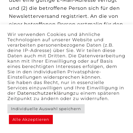
über eine gültige E-Mail-Adresse verfügt
und (2) die betroffene Person sich für den
Newsletterversand registriert. An die von
einer betroffenen Person erstmalig für den
Newsletterversand eingetragene E-Mail-
Wir verwenden Cookies und ähnliche
Technologien auf unserer Website und
Adresse wird aus rechtlichen Gründen eine
verarbeiten personenbezogene Daten (z.B.
Bestätigungsmail im Double-Opt-In-
deine IP-Adresse) über Sie. Wir teilen diese
Daten auch mit Dritten. Die Datenverarbeitung
Verfahren versendet. Diese
kann mit Ihrer Einwilligung oder auf Basis
Bestätigungsmail dient der Überprüfung,
eines berechtigten Interesses erfolgen, dem
Sie in den individuellen Privatsphäre-
ob der Inhaber der E-Mail-Adresse als
Einstellungen widersprechen können.
betroffene Person den Empfang des
Sie haben das Recht, nur in essenzielle
Services einzuwilligen und Ihre Einwilligung in
Newsletters autorisiert hat.
der
Datenschutzerklärung
zu einem späteren
Zeitpunkt zu ändern oder zu widerrufen.
Bei der Anmeldung zum Newsletter
Individuelle Auswahl speichern
speichern wir ferner die vom Internet-
Alle Akzeptieren
Service-Provider (ISP) vergebene IP-
Adresse des von der betroffenen Person