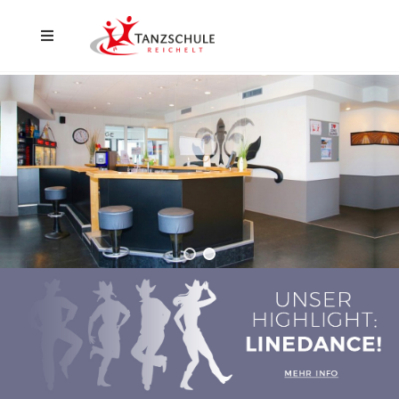
Home
Düsseldorf
Hilden
Events
Aktuelles
Kontakt
Shop