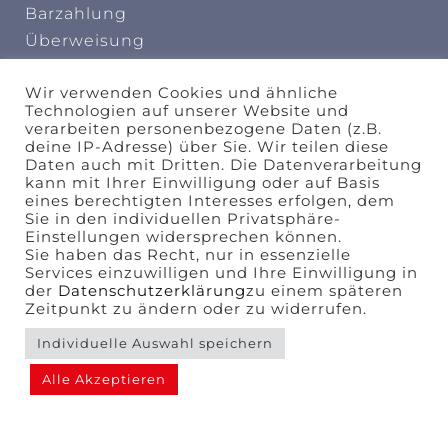
Barzahlung
Überweisung
INFORMATION
Wir verwenden Cookies und ähnliche
Technologien auf unserer Website und
AGB
verarbeiten personenbezogene Daten (z.B.
deine IP-Adresse) über Sie. Wir teilen diese
Widerrufungsbelehrung
Daten auch mit Dritten. Die Datenverarbeitung
kann mit Ihrer Einwilligung oder auf Basis
design by
eines berechtigten Interesses erfolgen, dem
Sie in den individuellen Privatsphäre-
Einstellungen widersprechen können.
Sie haben das Recht, nur in essenzielle
Services einzuwilligen und Ihre Einwilligung in
der
Datenschutzerklärung
zu einem späteren
kuschel-design.com
Zeitpunkt zu ändern oder zu widerrufen.
Agentur für Marken – und Verpackungsdesign
Individuelle Auswahl speichern
Alle Akzeptieren
Copyright © 2021-2022 Tanzschule Reichelt | All
rights reserved.
Impressum
|
Datenschutzerklärung