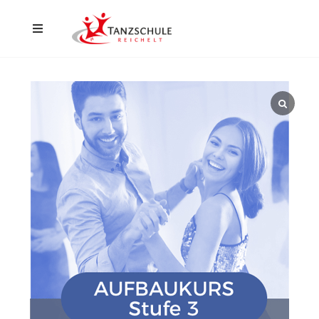
Home
Düsseldorf
Hilden
Events
Aktuelles
Kontakt
Shop