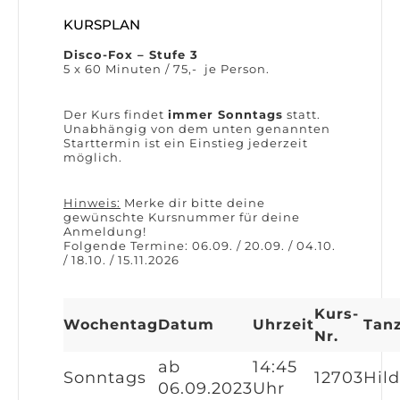
KURSPLAN
Disco-Fox – Stufe 3
5 x 60 Minuten / 75,- je Person.
Der Kurs findet
immer Sonntags
statt.
Unabhängig von dem unten genannten
Starttermin ist ein Einstieg jederzeit
möglich.
Hinweis:
Merke dir bitte deine
gewünschte Kursnummer für deine
Anmeldung!
Folgende Termine: 06.09. / 20.09. / 04.10.
/ 18.10. / 15.11.2026
Kurs-
Wochentag
Datum
Uhrzeit
Tan
Nr.
ab
14:45
Sonntags
12703
Hil
06.09.2023
Uhr