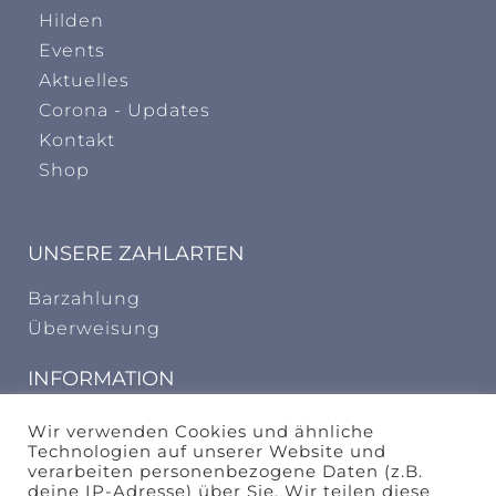
Hilden
Events
Aktuelles
Corona - Updates
Kontakt
Shop
UNSERE ZAHLARTEN
Barzahlung
Überweisung
INFORMATION
AGB
Wir verwenden Cookies und ähnliche
Technologien auf unserer Website und
Widerrufungsbelehrung
verarbeiten personenbezogene Daten (z.B.
deine IP-Adresse) über Sie. Wir teilen diese