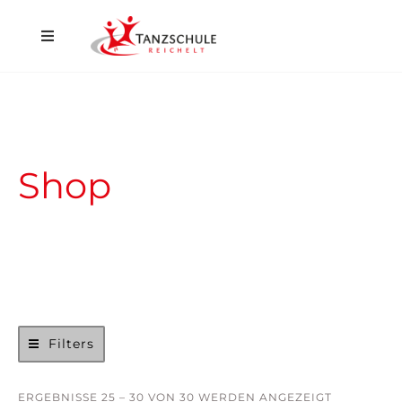
Home
Düsseldorf
Hilden
Shop
Events
Aktuelles
Kontakt
Filters
Shop
ERGEBNISSE 25 – 30 VON 30 WERDEN ANGEZEIGT