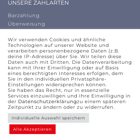
UNSERE ZAHLARTEN
Barzahlung
Überweisung
INFORMATION
Wir verwenden Cookies und ähnliche
Technologien auf unserer Website und
AGB
verarbeiten personenbezogene Daten (z.B.
deine IP-Adresse) über Sie. Wir teilen diese
Widerrufungsbelehrung
Daten auch mit Dritten. Die Datenverarbeitung
kann mit Ihrer Einwilligung oder auf Basis
design by
eines berechtigten Interesses erfolgen, dem
Sie in den individuellen Privatsphäre-
Einstellungen widersprechen können.
Sie haben das Recht, nur in essenzielle
Services einzuwilligen und Ihre Einwilligung in
der
Datenschutzerklärung
zu einem späteren
kuschel-design.com
Zeitpunkt zu ändern oder zu widerrufen.
Agentur für Marken – und Verpackungsdesign
Individuelle Auswahl speichern
Alle Akzeptieren
Copyright © 2021-2022 Tanzschule Reichelt | All
rights reserved.