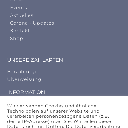
Events
Aktuelles
Corona - Updates
Kontakt
Shop
UNSERE ZAHLARTEN
Barzahlung
Überweisung
INFORMATION
AGB
Wir verwenden Cookies und ähnliche
Technologien auf unserer Website und
Widerrufungsbelehrung
verarbeiten personenbezogene Daten (z.B.
deine IP-Adresse) über Sie. Wir teilen diese
design by
Daten auch mit Dritten. Die Datenverarbeitung