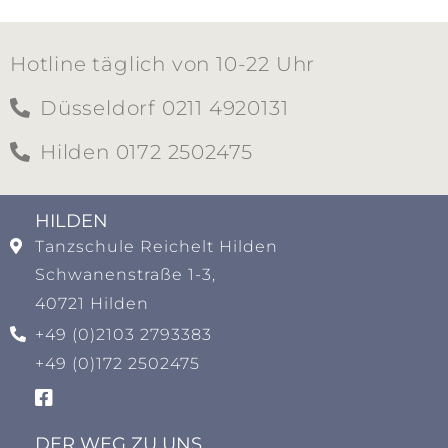
Hotline täglich von 10-22 Uhr
Düsseldorf 0211 4920131
Hilden 0172 2502475
HILDEN​
Tanzschule Reichelt Hilden
Schwanenstraße 1-3,
40721 Hilden
+49 (0)2103 2793383
+49 (0)172 2502475
DER WEG ZU UNS