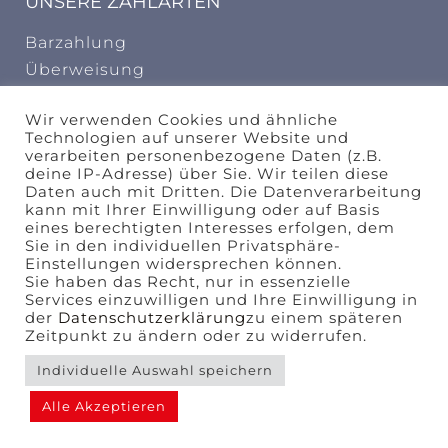
UNSERE ZAHLARTEN
Barzahlung
Überweisung
INFORMATION
Wir verwenden Cookies und ähnliche
Technologien auf unserer Website und
AGB
verarbeiten personenbezogene Daten (z.B.
deine IP-Adresse) über Sie. Wir teilen diese
Widerrufungsbelehrung
Daten auch mit Dritten. Die Datenverarbeitung
kann mit Ihrer Einwilligung oder auf Basis
design by
eines berechtigten Interesses erfolgen, dem
Sie in den individuellen Privatsphäre-
Einstellungen widersprechen können.
Sie haben das Recht, nur in essenzielle
Services einzuwilligen und Ihre Einwilligung in
der
Datenschutzerklärung
zu einem späteren
kuschel-design.com
Zeitpunkt zu ändern oder zu widerrufen.
Agentur für Marken – und Verpackungsdesign
Individuelle Auswahl speichern
Alle Akzeptieren
Copyright © 2021-2022 Tanzschule Reichelt | All
rights reserved.