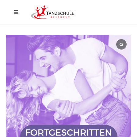
Home
Düsseldorf
Hilden
Events
Aktuelles
Kontakt
Shop