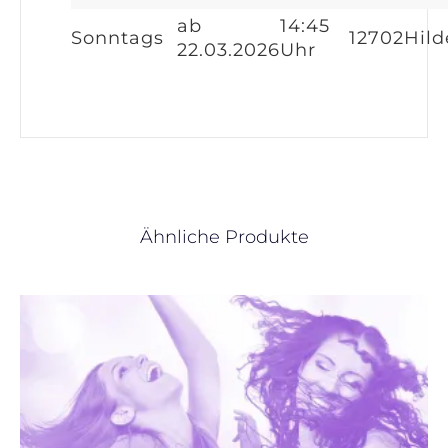
ab
14:45
Sonntags
12702
Hild
22.03.2026
Uhr
Ähnliche Produkte